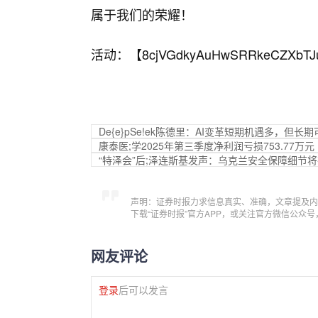
属于我们的荣耀！
活动：【
8cjVGdkyAuHwSRRkeCZXbTJ
De{e}pSe!ek陈德里：AI变革短期机遇多，但长
康泰医;学2025年第三季度净利润亏损753.77万元
“特泽会”后;泽连斯基发声：乌克兰安全保障细节将
声明：证券时报力求信息真实、准确，文章提及内
下载“证券时报”官方APP，或关注官方微信公众
网友评论
登录
后可以发言