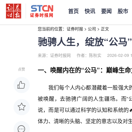
首页
快讯
要闻
股市
您当前的位置：
证券时报
>
公司
>
正文
驰骋人生，绽放“公马
来源：证券时报网
作者：陈秋实
2026-02-09 
一、唤醒内在的“公马”：巅峰生
点赞
我们每个人内心都潜藏着一股强大
被唤醒，去驰骋广阔的人生疆场。而“公
说，而是可以通过科学的认知和系统的
体力、清晰的头脑、坚定的意志以及对